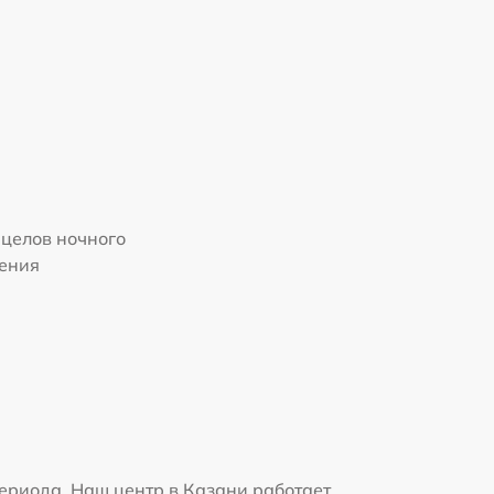
целов ночного
ения
ериода. Наш центр в Казани работает