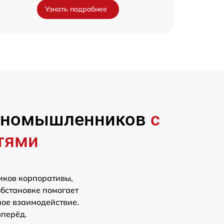
Узнать подробнее
диномышленников
с
тями
иков корпоративы,
обстановке помогает
ное взаимодействие.
вперёд.