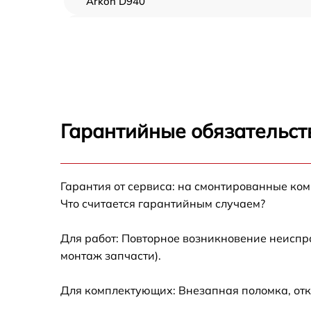
Arkon D940
Прошивка (Обновление ПО) Arkon D940
Замена дисплея (экрана) Arkon D940
Замена корпуса Arkon D940
Гарантийные обязательст
Замена аккумулятора Arkon D940
Гарантия от сервиса: на смонтированные ко
Замена процессора Arkon D940
Что считается гарантийным случаем?
Замена USB порта Arkon D940
Для работ: Повторное возникновение неиспр
монтаж запчасти).
Замена ключей управления Arkon D940
Для комплектующих: Внезапная поломка, отк
Замена микросхемы логики Arkon D940