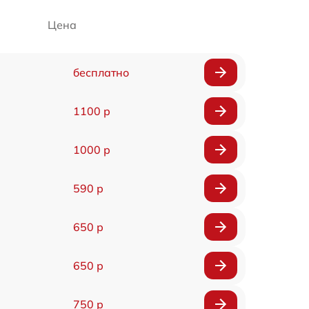
Цена
бесплатно
1100 р
1000 р
590 р
650 р
650 р
750 р