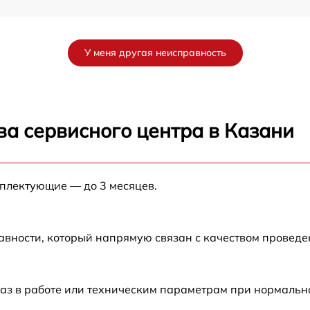
от 60 мин
У меня другая неисправность
от 60 мин
от 60 мин
ва сервисного центра в Казани
от 60 мин
мплектующие — до 3 месяцев.
от 60 мин
от 60 мин
авности, который напрямую связан с качеством провед
от 60 мин
аз в работе или техническим параметрам при нормальн
от 60 мин