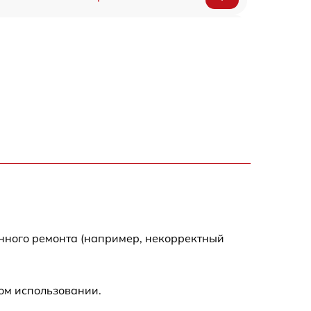
450 р
750 р
1250 р
590 р
650 р
590 р
енного ремонта (например, некорректный
590 р
ом использовании.
450 р