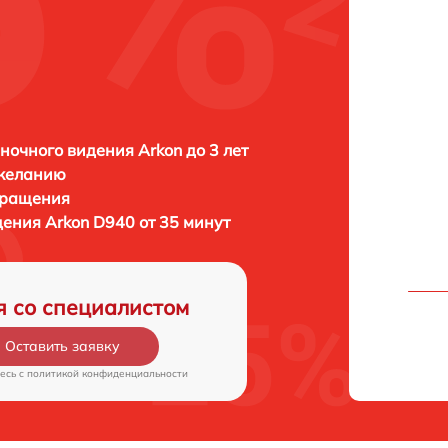
ночного видения Arkon до 3 лет
 желанию
бращения
дения
Arkon D940 от 35 минут
я со специалистом
Оставить заявку
есь c
политикой конфиденциальности