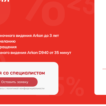
ночного видения Arkon до 3 лет
 желанию
бращения
чного видения
Arkon D940 от 35 минут
я со специалистом
Оставить заявку
есь c
политикой конфиденциальности