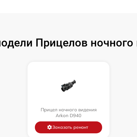
одели Прицелов ночного 
Прицел ночного видения
Arkon D940
Заказать ремонт