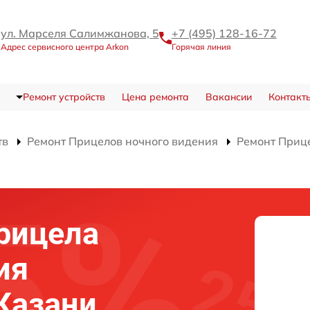
ул. Марселя Салимжанова, 5
+7 (495) 128-16-72
Адрес сервисного центра Arkon
Горячая линия
Ремонт устройств
Цена ремонта
Вакансии
Контакт
тв
Ремонт Прицелов ночного видения
Ремонт Приц
рицела
ия
 Казани