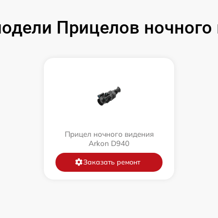
одели Прицелов ночного 
Прицел ночного видения
Arkon D940
Заказать ремонт