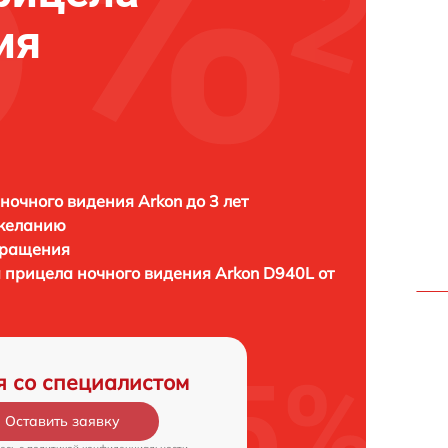
ия
ночного видения Arkon до 3 лет
 желанию
бращения
а прицела ночного видения
Arkon D940L от
я со специалистом
Оставить заявку