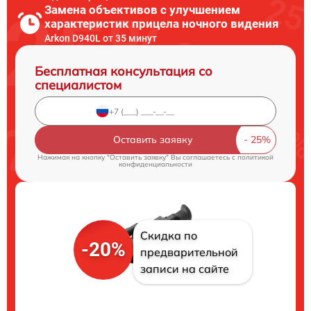
Замена объективов с улучшением
характеристик прицела ночного видения
Arkon D940L от 35 минут
Бесплатная консультация со
специалистом
Оставить заявку
Нажимая на кнопку "Оставить заявку" Вы соглашаетесь c
политикой
конфиденциальности
Скидка по
-20%
предварительной
записи на сайте