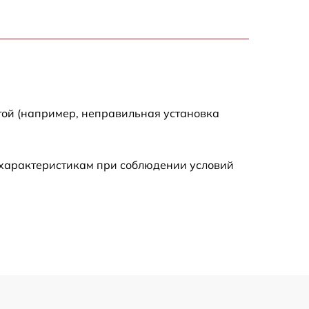
1550 р
750 р
750 р
той (например, неправильная установка
590 р
 характеристикам при соблюдении условий
1000 р
590 р
650 р
590 р