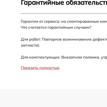
Гарантийные обязательст
Ремонт датчика синхроимпульсов
Гарантия от сервиса: на смонтированные ко
Калибровка и настройка тепловизора
Что считается гарантийным случаем?
Ремонт встроенного дальнометра и
Для работ: Повторное возникновение дефект
других устройств
запчасти).
Замена ключей управления
Для комплектующих: Внезапная поломка, ут
Ремонт цепи питания
Показать полностью
Замена USB порта
Замена процессора
Замена аккумулятора