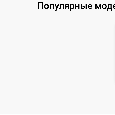
Популярные модел
Замена корпуса
Замена дисплея (экрана)
Прошивка (Обновление ПО)
Ремонт платы управления
(восстановление)
Восстановление после попадания влаги
Ремонт Wi-Fi
Ремонт разъема