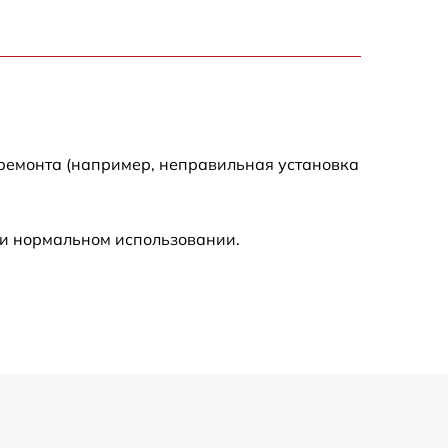
1550 р
750 р
750 р
 ремонта (например, неправильная установка
590 р
ри нормальном использовании.
1000 р
590 р
650 р
590 р