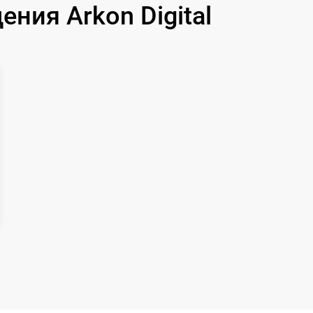
ния Arkon Digital
1250 р
750 р
450 р
750 р
650 р
650 р
590 р