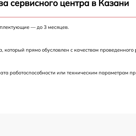
ва сервисного центра в Казани
от 60 мин
мплектующие — до 3 месяцев.
от 60 мин
от 60 мин
а, который прямо обусловлен с качеством проведенного
от 60 мин
рата работоспособности или техническим параметрам п
от 60 мин
от 60 мин
от 60 мин
от 60 мин