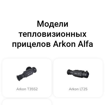
Модели
тепловизионных
прицелов Arkon Alfa
Arkon T35S2
Arkon LT25