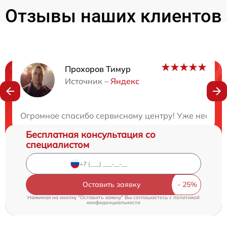
Отзывы наших клиентов
Прохоров Тимур
Нужна консультация?
Источник –
Яндекс
Закажите бесплатную консультацию
Огромное спасибо сервисному центру! Уже несколь
Бесплатная консультация со
специалистом
Оставить заявку
Нажимая на кнопку "Оставить заявку" Вы соглашаетесь c
политикой
конфиденциальности