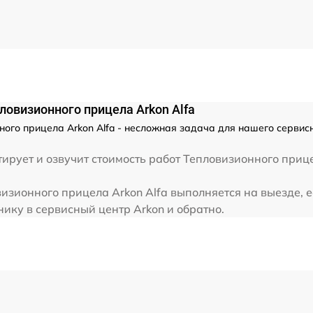
от 60 мин
от 60 мин
от 60 мин
ловизионного прицела Arkon Alfa
от 60 мин
ного прицела Arkon Alfa - несложная задача для нашего сервис
от 60 мин
рует и озвучит стоимость работ Тепловизионного прице
визионного прицела Arkon Alfa выполняется на выезде, 
от 60 мин
нику в сервисный центр Arkon и обратно.
от 60 мин
от 60 мин