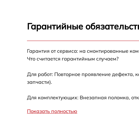
Запускается и гаснет
Гарантийные обязательст
Не работает батарейный отсек
Разбита линза видоискателя (окуляр)
Гарантия от сервиса: на смонтированные ко
Что считается гарантийным случаем?
Ремонт разъема питания
Для работ: Повторное проявление дефекта, 
запчасти).
Замена процессора CPU
Для комплектующих: Внезапная поломка, отк
Ремонт Wi-Fi модуля
Показать полностью
Ремонт и замена аккумулятора
Восстановление цепи питания