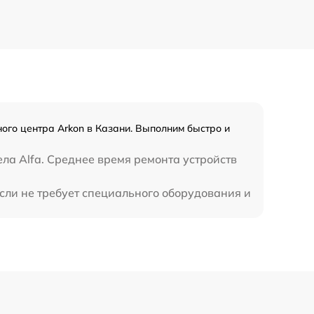
700 р
800 р
1300 р
1100 р
ного центра Arkon в Казани. Выполним быстро и
800 р
ла Alfa. Среднее время ремонта устройств
если не требует специального оборудования и
2300 р
2300 р
1200 р