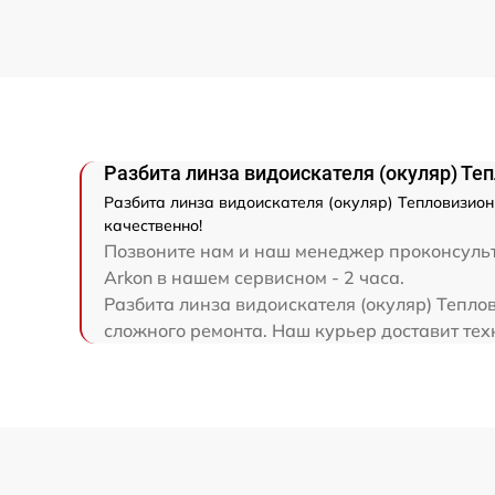
Замена микросхемы усилителя
Замена шим контроллера
Ремонт электронно-лучевой трубки
Разбита линза видоискателя (окуляр) Теп
Ремонт контроллеров
Разбита линза видоискателя (окуляр) Тепловизион
качественно!
Восстановление питания
Позвоните нам и наш менеджер проконсульти
Arkon в нашем сервисном - 2 часа.
Разбита линза видоискателя (окуляр) Тепло
Ремонт оптики
сложного ремонта. Наш курьер доставит тех
Ремонт датчика синхроимпульсов
Калибровка и настройка тепловизора
Ремонт встроенного дальнометра и