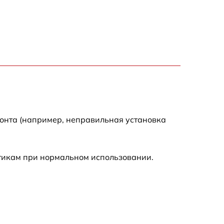
7200 р
3300 р
2700 р
720 р
монта (например, неправильная установка
3500 р
стикам при нормальном использовании.
1100 р
1600 р
1600 р