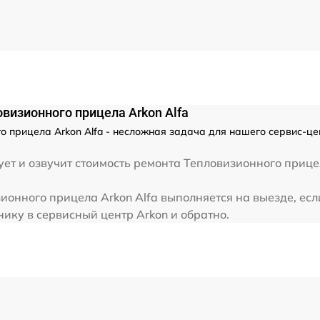
от 60 мин
от 60 мин
от 60 мин
визионного прицела Arkon Alfa
о прицела Arkon Alfa - несложная задача для нашего сервис-це
от 60 мин
ет и озвучит стоимость ремонта Тепловизионного прице
от 60 мин
ионного прицела Arkon Alfa выполняется на выезде, есл
нику в сервисный центр Arkon и обратно.
от 60 мин
от 60 мин
от 60 мин