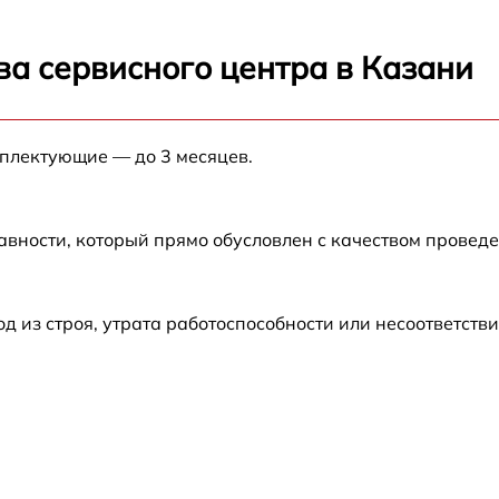
от 60 мин
ва сервисного центра в Казани
от 60 мин
от 60 мин
мплектующие — до 3 месяцев.
от 60 мин
авности, который прямо обусловлен с качеством провед
от 60 мин
из строя, утрата работоспособности или несоответств
от 60 мин
от 60 мин
от 60 мин