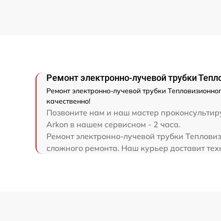
Замена шим контроллера
Ремонт электронно-лучевой трубки
Ремонт контроллеров
Ремонт электронно-лучевой трубки Тепло
Ремонт электронно-лучевой трубки Тепловизионног
Восстановление питания
качественно!
Позвоните нам и наш мастер проконсультиру
Arkon в нашем сервисном - 2 часа.
Ремонт оптики
Ремонт электронно-лучевой трубки Тепловиз
сложного ремонта. Наш курьер доставит тех
Ремонт датчика синхроимпульсов
Калибровка и настройка тепловизора
Ремонт встроенного дальнометра и
других устройств