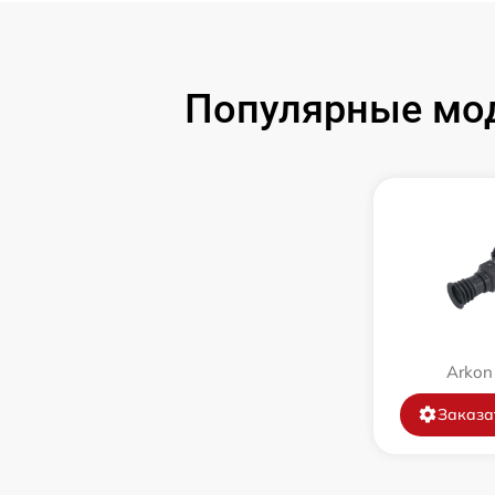
Замена дисплея
Замена объектива
Популярные мод
Замена корпуса
Ремонт платы управления
(восстановление)
Восстановление после попадания влаги
Замена ключей управления
Arkon
Замена микросхемы логики
Заказа
Замена микросхемы усилителя