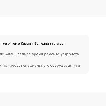
800 р
1300 р
1100 р
нтра Arkon в Казани. Выполним быстро и
800 р
ла Alfa. Среднее время ремонта устройств
2300 р
и не требует специального оборудования и
2300 р
1200 р
1800 р