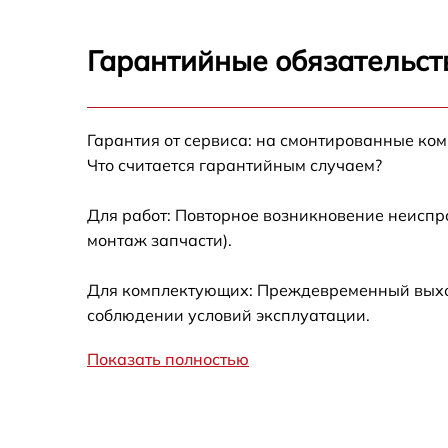
Запускается и гаснет
Гарантийные обязательст
Не работает батарейный отсек
Разбита линза видоискателя (окуляр)
Гарантия от сервиса: на смонтированные ко
Что считается гарантийным случаем?
Ремонт разъема питания
Для работ: Повторное возникновение неиспр
монтаж запчасти).
Замена процессора CPU
Для комплектующих: Преждевременный выход 
Ремонт Wi-Fi модуля
соблюдении условий эксплуатации.
Показать полностью
Ремонт и замена аккумулятора
Восстановление цепи питания