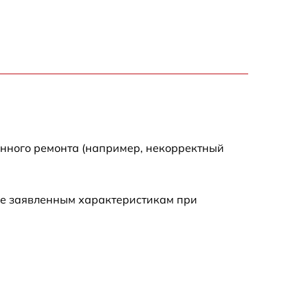
7200 р
3300 р
2700 р
720 р
енного ремонта (например, некорректный
3500 р
ие заявленным характеристикам при
1100 р
1600 р
1600 р