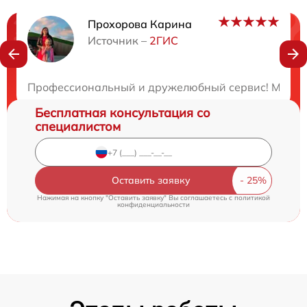
Прохорова Карина
Нужна консультация?
Источник –
2ГИС
Закажите бесплатную консультацию
Профессиональный и дружелюбный сервис! Мастера
Бесплатная консультация со
специалистом
Оставить заявку
Нажимая на кнопку "Оставить заявку" Вы соглашаетесь c
политикой
конфиденциальности