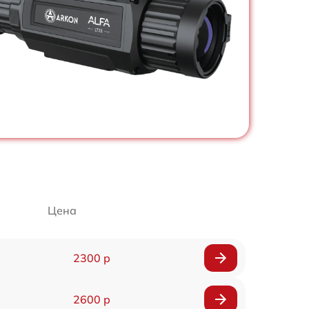
Цена
2300 р
2600 р