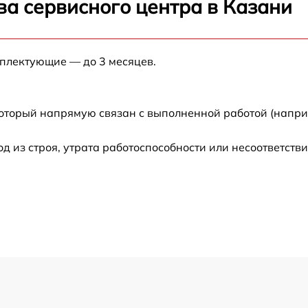
ва сервисного центра в Казани
от 60 мин
от 60 мин
мплектующие — до 3 месяцев.
от 60 мин
который напрямую связан с выполненной работой (напри
от 60 мин
из строя, утрата работоспособности или несоответств
от 60 мин
от 60 мин
от 60 мин
от 60 мин