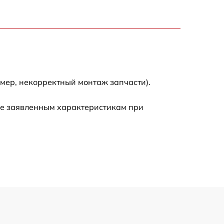
3300 р
2700 р
720 р
мер, некорректный монтаж запчасти).
3500 р
ие заявленным характеристикам при
1100 р
1600 р
1600 р
1200 р