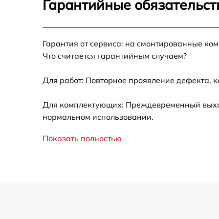
Гарантийные обязательст
Не работает батарейный отсек
Разбита линза видоискателя (окуляр)
Гарантия от сервиса: на смонтированные ко
Что считается гарантийным случаем?
Ремонт разъема питания
Для работ: Повторное проявление дефекта, 
Замена процессора CPU
Для комплектующих: Преждевременный выход 
нормальном использовании.
Ремонт Wi-Fi модуля
Показать полностью
Ремонт и замена аккумулятора
Восстановление цепи питания
Замена дисплея