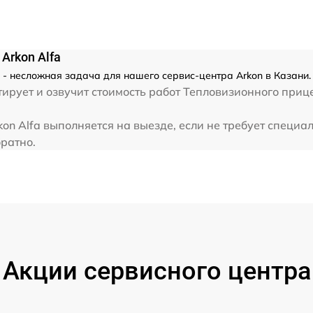
от 60 мин
Arkon Alfa
от 60 мин
a - несложная задача для нашего сервис-центра Arkon в Казани.
рует и озвучит стоимость работ Тепловизионного прице
от 60 мин
on Alfa выполняется на выезде, если не требует специа
братно.
от 60 мин
от 60 мин
от 60 мин
Акции сервисного центра
от 60 мин
от 60 мин