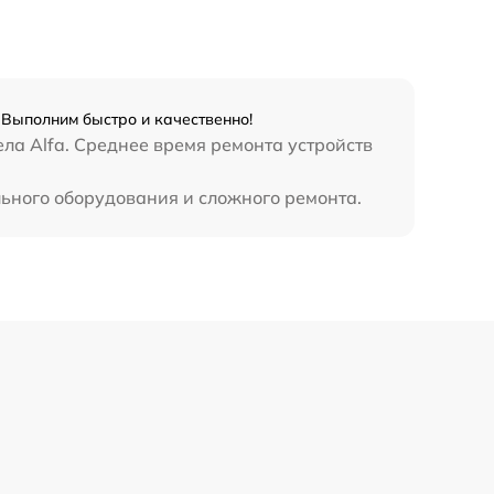
1300 р
1100 р
 Выполним быстро и качественно!
ла Alfa. Среднее время ремонта устройств
800 р
льного оборудования и сложного ремонта.
2300 р
2300 р
1200 р
1800 р
650 р