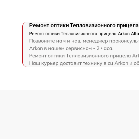
Ремонт электронно-лучевой трубки
Ремонт оптики Тепловизионного прицела 
Ремонт контроллеров
Ремонт оптики Тепловизионного прицела Arkon Alf
Позвоните нам и наш менеджер проконсульти
Восстановление питания
Arkon в нашем сервисном - 2 часа.
Ремонт оптики Тепловизионного прицела Ark
Наш курьер доставит технику в сц Arkon и о
Ремонт оптики
Ремонт датчика синхроимпульсов
Калибровка и настройка тепловизора
Ремонт встроенного дальнометра и
других устройств
Перепрошивка и обновление устройства