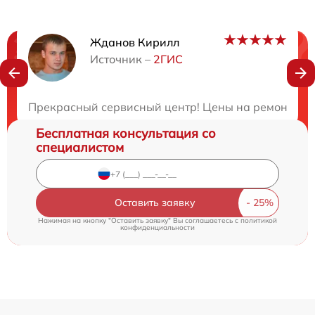
Жданов Кирилл
Нужна консультация?
Источник –
2ГИС
Закажите бесплатную консультацию
Прекрасный сервисный центр! Цены на ремонт прия
Бесплатная консультация со
специалистом
Оставить заявку
Нажимая на кнопку "Оставить заявку" Вы соглашаетесь c
политикой
конфиденциальности