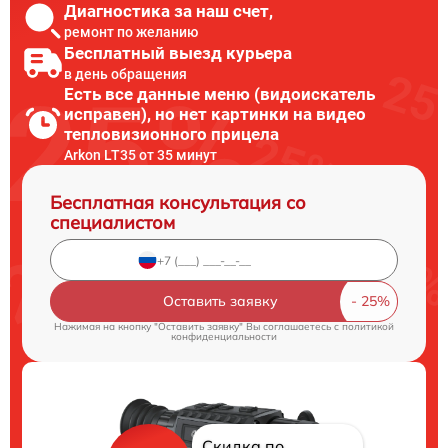
Диагностика за наш счет,
ремонт по желанию
Бесплатный выезд курьера
в день обращения
Есть все данные меню (видоискатель
исправен), но нет картинки на видео
тепловизионного прицела
Arkon LT35 от 35 минут
Бесплатная консультация со
специалистом
Оставить заявку
Нажимая на кнопку "Оставить заявку" Вы соглашаетесь c
политикой
конфиденциальности
Скидка по