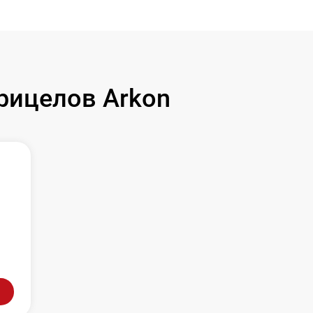
рицелов Arkon
л