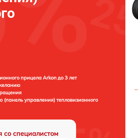
го
ионного прицела Arkon до 3 лет
 желанию
бращения
ю (панель управления) тепловизионного
я со специалистом