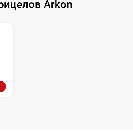
рицелов Arkon
л