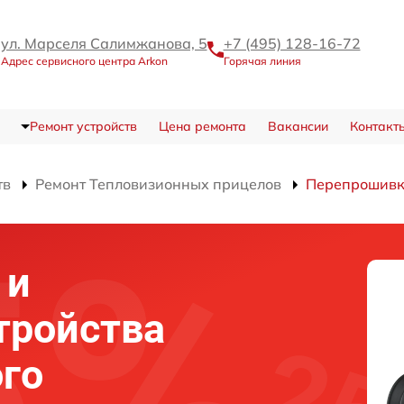
ул. Марселя Салимжанова, 5
+7 (495) 128-16-72
Адрес сервисного центра Arkon
Горячая линия
Ремонт устройств
Цена ремонта
Вакансии
Контакт
тв
Ремонт Тепловизионных прицелов
Перепрошивка
 и
тройства
го