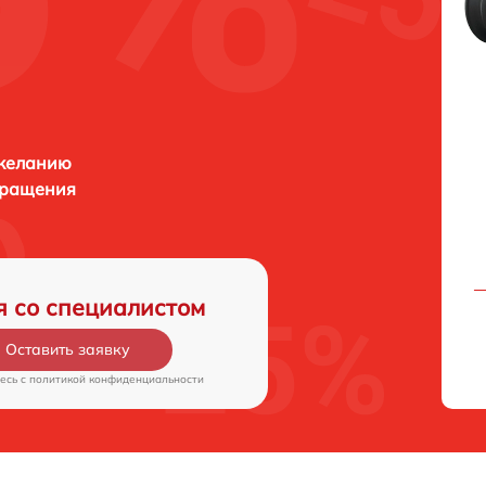
 желанию
бращения
я со специалистом
Оставить заявку
есь c
политикой конфиденциальности