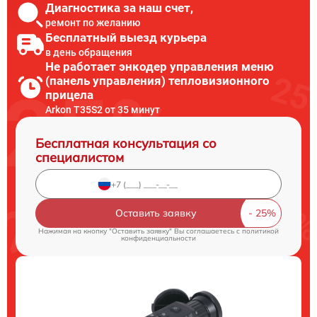
Диагностика за наш счет,
ремонт по желанию
Бесплатный выезд курьера
в день обращения
Не работает энкодер управления меню
(панель управления) тепловизионного
прицела
Arkon T35S2 от 35 минут
Бесплатная консультация со
специалистом
Оставить заявку
Нажимая на кнопку "Оставить заявку" Вы соглашаетесь c
политикой
конфиденциальности