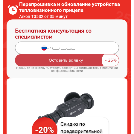
Перепрошивка и обновление устройства
тепловизионного прицела
Arkon T35S2 от 35 минут
Бесплатная консультация со
специалистом
Оставить заявку
Нажимая на кнопку "Оставить заявку" Вы соглашаетесь c
политикой
конфиденциальности
Скидка по
-20%
предварительной