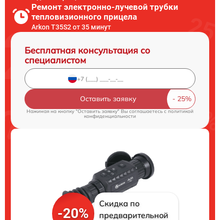
Ремонт электронно-лучевой трубки
тепловизионного прицела
Arkon T35S2 от 35 минут
Бесплатная консультация со
специалистом
Оставить заявку
Нажимая на кнопку "Оставить заявку" Вы соглашаетесь c
политикой
конфиденциальности
Скидка по
-20%
предварительной