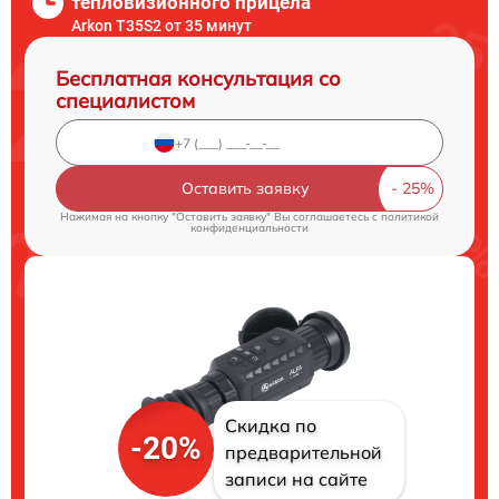
тепловизионного прицела
Arkon T35S2 от 35 минут
Бесплатная консультация со
специалистом
Оставить заявку
Нажимая на кнопку "Оставить заявку" Вы соглашаетесь c
политикой
конфиденциальности
Скидка по
-20%
предварительной
записи на сайте