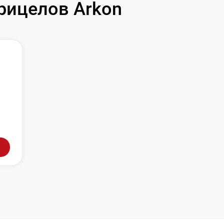
рицелов Arkon
л