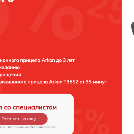
ионного прицела Arkon до 3 лет
 желанию
бращения
овизионного прицела
Arkon T35S2 от 35 минут
я со специалистом
Оставить заявку
есь c
политикой конфиденциальности