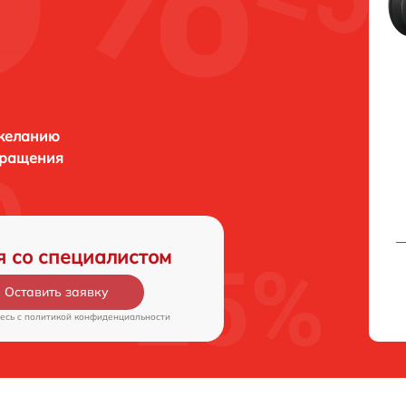
 желанию
бращения
я со специалистом
Оставить заявку
есь c
политикой конфиденциальности