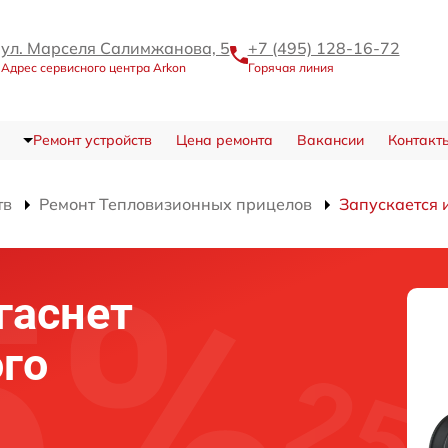
ул. Марселя Салимжанова, 5
+7 (495) 128-16-72
Адрес сервисного центра Arkon
Горячая линия
Ремонт устройств
Цена ремонта
Вакансии
Контакт
тв
Ремонт Тепловизионных прицелов
Запускается 
гаснет
го