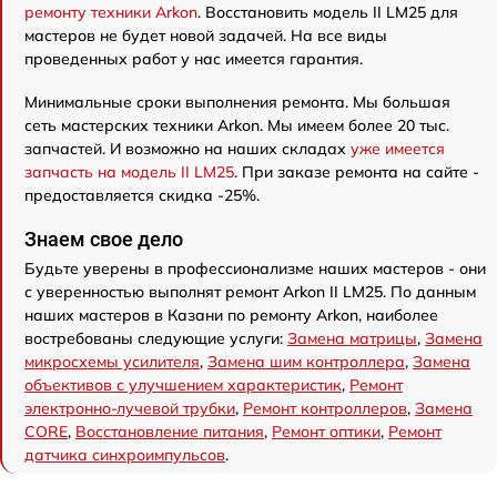
ремонту техники Arkon
. Восстановить модель II LM25 для
мастеров не будет новой задачей. На все виды
проведенных работ у нас имеется гарантия.
Минимальные сроки выполнения ремонта. Мы большая
сеть мастерских техники Arkon. Мы имеем более 20 тыс.
запчастей. И возможно на наших складах
уже имеется
запчасть на модель II LM25
. При заказе ремонта на сайте -
предоставляется скидка -25%.
Знаем свое дело
Будьте уверены в профессионализме наших мастеров - они
с уверенностью выполнят ремонт Arkon II LM25. По данным
наших мастеров в Казани по ремонту Arkon, наиболее
востребованы следующие услуги:
Замена матрицы
,
Замена
микросхемы усилителя
,
Замена шим контроллера
,
Замена
объективов с улучшением характеристик
,
Ремонт
электронно-лучевой трубки
,
Ремонт контроллеров
,
Замена
CORE
,
Восстановление питания
,
Ремонт оптики
,
Ремонт
датчика синхроимпульсов
.