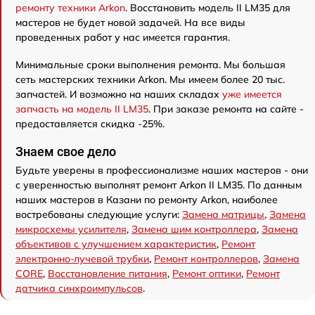
ремонту техники Arkon
. Восстановить модель II LM35 для
мастеров не будет новой задачей. На все виды
проведенных работ у нас имеется гарантия.
Минимальные сроки выполнения ремонта. Мы большая
сеть мастерских техники Arkon. Мы имеем более 20 тыс.
запчастей. И возможно на наших складах
уже имеется
запчасть на модель II LM35
. При заказе ремонта на сайте -
предоставляется скидка -25%.
Знаем свое дело
Будьте уверены в профессионализме наших мастеров - они
с уверенностью выполнят ремонт Arkon II LM35. По данным
наших мастеров в Казани по ремонту Arkon, наиболее
востребованы следующие услуги:
Замена матрицы
,
Замена
микросхемы усилителя
,
Замена шим контроллера
,
Замена
объективов с улучшением характеристик
,
Ремонт
электронно-лучевой трубки
,
Ремонт контроллеров
,
Замена
CORE
,
Восстановление питания
,
Ремонт оптики
,
Ремонт
датчика синхроимпульсов
.