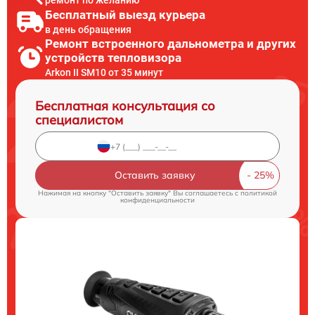
Бесплатный выезд курьера
в день обращения
Ремонт встроенного дальнометра и других
устройств тепловизора
Arkon II SM10 от 35 минут
Бесплатная консультация со
специалистом
Оставить заявку
Нажимая на кнопку "Оставить заявку" Вы соглашаетесь c
политикой
конфиденциальности