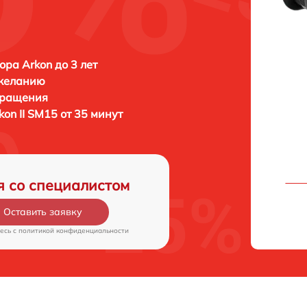
ора Arkon до 3 лет
 желанию
бращения
kon II SM15 от 35 минут
я со специалистом
Оставить заявку
есь c
политикой конфиденциальности