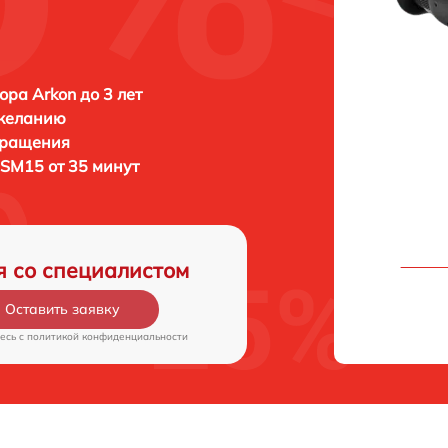
ора Arkon до 3 лет
 желанию
бращения
I SM15 от 35 минут
я со специалистом
Оставить заявку
есь c
политикой конфиденциальности