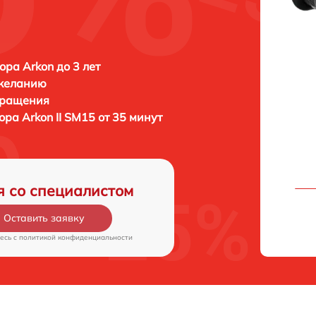
ора Arkon до 3 лет
 желанию
бращения
зора
Arkon II SM15 от 35 минут
я со специалистом
Оставить заявку
есь c
политикой конфиденциальности