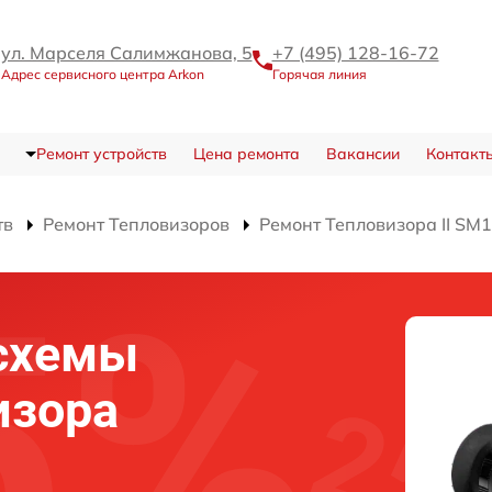
ул. Марселя Салимжанова, 5
+7 (495) 128-16-72
Адрес сервисного центра Arkon
Горячая линия
Ремонт устройств
Цена ремонта
Вакансии
Контакт
тв
Ремонт Тепловизоров
Ремонт Тепловизора II SM
схемы
изора