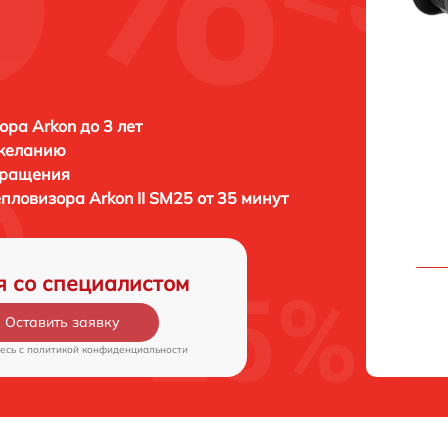
ора Arkon до 3 лет
 желанию
бращения
тепловизора
Arkon II SM25 от 35 минут
я со специалистом
Оставить заявку
есь c
политикой конфиденциальности