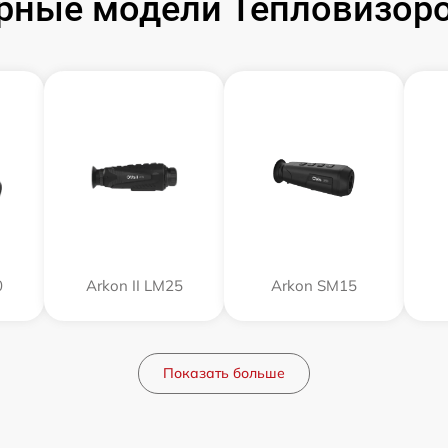
рные модели Тепловизоро
0
Arkon II LM25
Arkon SM15
Показать больше