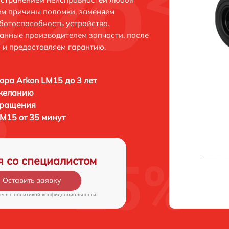
ем причины поломки, заменяем
ботоспособность устройства.
анные производителем запчасти, после
 и предоставляем гарантию.
ора Arkon LM15 до 3 лет
 желанию
бращения
LM15 от 35 минут
я со специалистом
Оставить заявку
есь c
политикой конфиденциальности