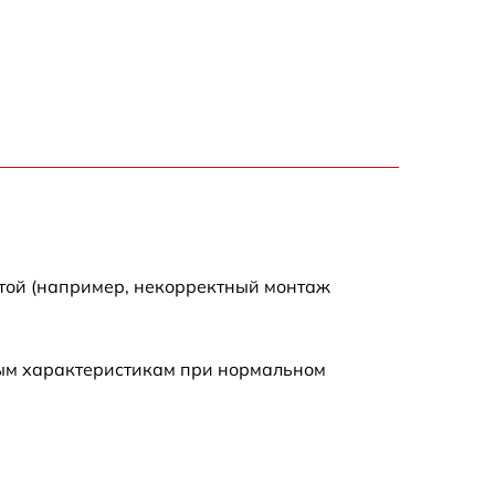
750 р
1500 р
700 р
850 р
650 р
отой (например, некорректный монтаж
590 р
ным характеристикам при нормальном
600 р
450 р