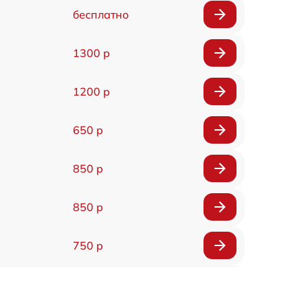
бесплатно
1300 р
1200 р
650 р
850 р
850 р
750 р
450 р