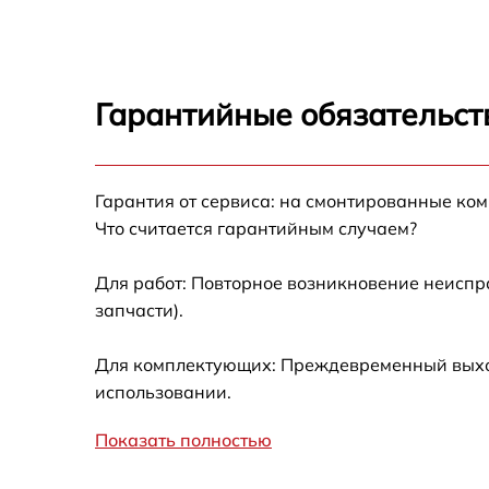
Замена дисплея (экрана) Arkon LM15
Замена корпуса Arkon LM15
Гарантийные обязательст
Замена аккумулятора Arkon LM15
Гарантия от сервиса: на смонтированные ко
Замена процессора Arkon LM15
Что считается гарантийным случаем?
Замена USB порта Arkon LM15
Для работ: Повторное возникновение неиспр
запчасти).
Замена ключей управления Arkon LM15
Для комплектующих: Преждевременный выход 
Замена микросхемы усилителя Arkon LM15
использовании.
Показать полностью
Замена микросхемы логики Arkon LM15