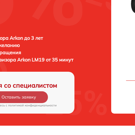
ора Arkon до 3 лет
 желанию
бращения
овизора
Arkon LM19 от 35 минут
я со специалистом
Оставить заявку
есь c
политикой конфиденциальности