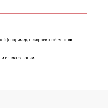
900 р
750 р
отой (например, некорректный монтаж
450 р
590 р
ом использовании.
1200 р
650 р
850 р
700 р