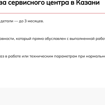
ва сервисного центра в Казани
от 60 мин
 детали — до 3 месяцев.
от 60 мин
авности, который прямо обусловлен с выполненной раб
от 60 мин
от 60 мин
аз в работе или техническим параметрам при нормальн
от 60 мин
от 60 мин
от 60 мин
от 60 мин