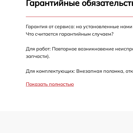
Гарантийные обязательст
Калибровка и настройка тепловизора
Гарантия от сервиса: на установленные нами
Ремонт встроенного дальнометра и
Что считается гарантийным случаем?
других устройств
Для работ: Повторное возникновение неиспр
Замена микросхемы логики
запчасти).
Замена ключей управления
Для комплектующих: Внезапная поломка, отк
Ремонт цепи питания
Показать полностью
Замена USB порта
Замена процессора
Замена аккумулятора