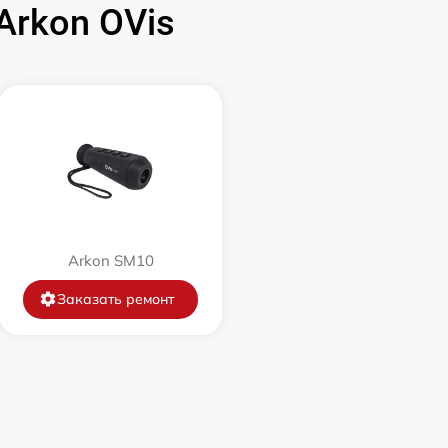
rkon OVis
1500 р
750 р
450 р
750 р
Arkon SM10
850 р
Заказать ремонт
850 р
650 р