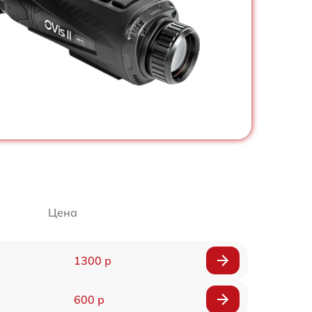
Цена
1300 р
600 р