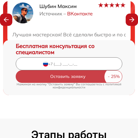
Шубин Максим
Нужна консультация?
Источник –
ВКонтакте
Закажите бесплатную консультацию
Лучшая мастерская! Всё сделали быстро и по отлич
Бесплатная консультация со
специалистом
Оставить заявку
Нажимая на кнопку "Оставить заявку" Вы соглашаетесь c
политикой
конфиденциальности
Этапы работы