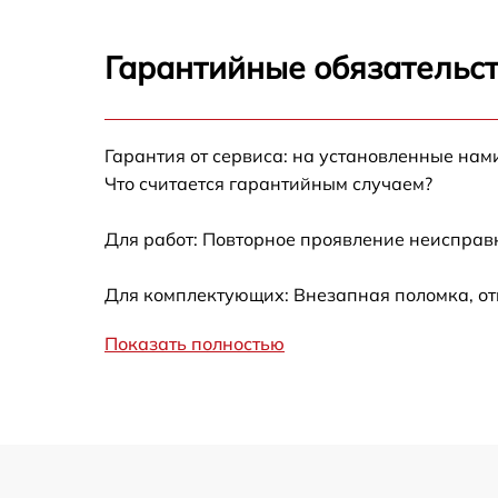
Ремонт датчика синхроимпульсов
Гарантийные обязательст
Калибровка и настройка тепловизора
Гарантия от сервиса: на установленные нам
Ремонт встроенного дальнометра и
Что считается гарантийным случаем?
других устройств
Для работ: Повторное проявление неисправ
Замена микросхемы логики
Для комплектующих: Внезапная поломка, от
Замена ключей управления
Показать полностью
Ремонт цепи питания
Замена USB порта
Замена процессора