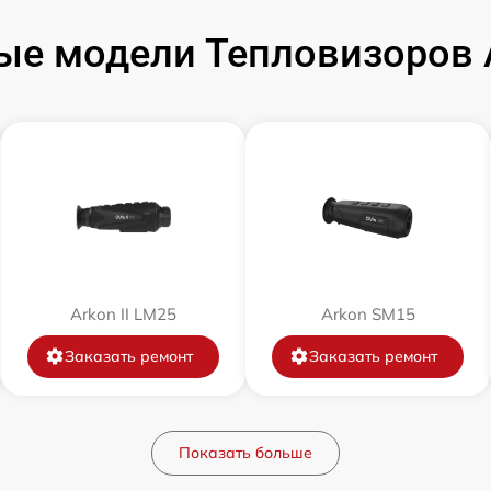
ые модели Тепловизоров A
от 60 мин
от 60 мин
от 60 мин
от 60 мин
от 60 мин
Arkon II LM25
Arkon SM15
Заказать ремонт
Заказать ремонт
от 60 мин
от 60 мин
Показать больше