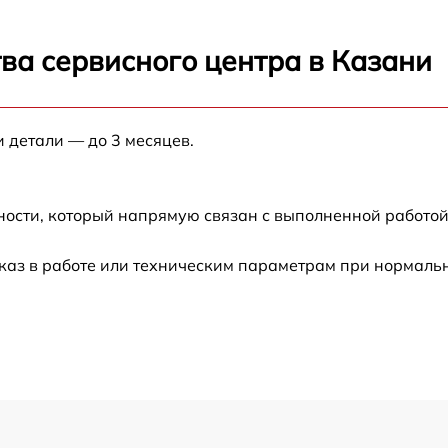
от 60 мин
ва сервисного центра в Казани
от 60 мин
и детали — до 3 месяцев.
от 60 мин
ности, который напрямую связан с выполненной работой
от 60 мин
каз в работе или техническим параметрам при нормаль
от 60 мин
от 60 мин
от 60 мин
от 60 мин