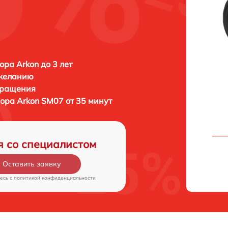
ора Arkon до 3 лет
 желанию
бращения
зора
Arkon SM07 от 35 минут
я со специалистом
Оставить заявку
есь c
политикой конфиденциальности