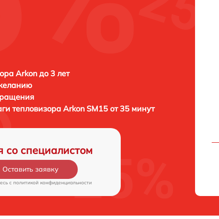
ора Arkon до 3 лет
 желанию
бращения
аги тепловизора
Arkon SM15 от 35 минут
я со специалистом
Оставить заявку
есь c
политикой конфиденциальности